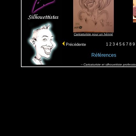
Caricaturiste pour un hénné
1
2
3
4
5
6
7
8
9
Précédente
Références
-- Caricaturiste et silhouettiste profes